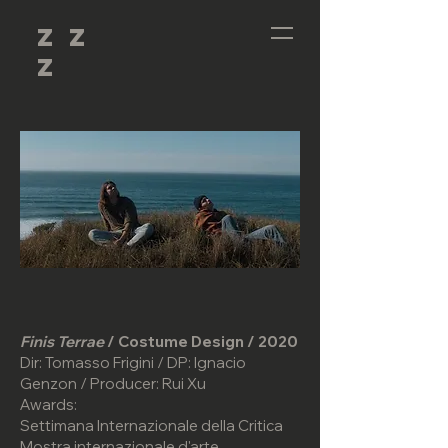
Z Z
Z
Finis Terrae
/ Costume Design / 2020
Dir: Tomasso Frigini / DP: Ignacio
Genzon / Producer: Rui Xu
Awards:
Settimana Internazionale della Critica
Mostra internazionale d'arte